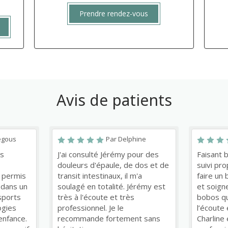
Prendre rendez-vous
Avis de patients
egous
Par Delphine
rs
J'ai consulté Jérémy pour des
Faisant 
douleurs d'épaule, de dos et de
suivi pr
 permis
transit intestinaux, il m'a
faire un 
 dans un
soulagé en totalité. Jérémy est
et soign
sports
très à l'écoute et très
bobos qu’
ogies
professionnel. Je le
l’écoute 
enfance.
recommande fortement sans
Charline 