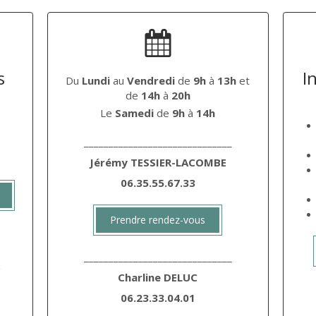
s
I
Du
Lundi
au
Vendredi
de
9h
à
13h
et
de
14h
à
20h
Le
Samedi
de
9h
à
14h
______________________________
Jérémy TESSIER-LACOMBE
06.35.55.67.33
Prendre rendez-vous
______________________________
e
Charline DELUC
06.23.33.04.01