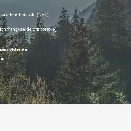
euro Emotionnelle (NET)
g
on française de chiropraxie)
nées d'étude.
é.