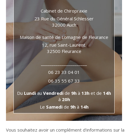
Cabinet de Chiropraxie
23 Rue du Général Schlesser
32000
Auch
Maison de santé de Lomagne de Fleurance
12, rue Saint-Laurent.
32500
Fleurance
______________________
06 23 33 04 01
06 35 55 67 33
Du
Lundi
au
Vendredi
de
9h
à
13h
et de
14h
à
20h
Le
Samedi
de
9h
à
14h
Vous souhaitez avoir un complément d'informations sur la