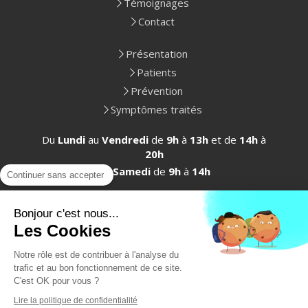
Témoignages
Contact
Présentation
Patients
Prévention
Symptômes traités
Du
Lundi
au
Vendredi
de
9h
à
13h
et de
14h
à
20h
Le
Samedi
de
9h
à
14h
Continuer sans accepter
Bonjour c'est nous...
Les Cookies
Plan du site
Notre rôle est de contribuer à l'analyse du
Mentions légales
trafic et au bon fonctionnement de ce site.
C'est OK pour vous ?
Lire la politique de confidentialité