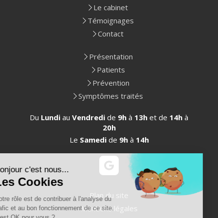
Le cabinet
Témoignages
Contact
Présentation
Patients
Prévention
Symptômes traités
Du
Lundi
au
Vendredi
de
9h
à
13h
et de
14h
à
20h
Le
Samedi
de
9h
à
14h
Continuer sans accepter
Bonjour c'est nous...
Les Cookies
Plan du site
Notre rôle est de contribuer à l'analyse du
Mentions légales
trafic et au bon fonctionnement de ce site.
C'est OK pour vous ?